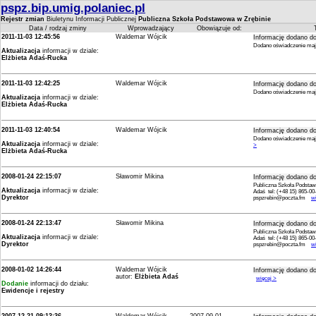
pspz.bip.umig.polaniec.pl
Rejestr zmian
Biuletynu Informacji Publicznej
Publiczna Szkoła Podstawowa w Zrębinie
Data / rodzaj zminy
Wprowadzający
Obowiązuje od:
2011-11-03 12:45:56
Waldemar Wójcik
Informację dodano do
Dodano oświadczenie maj
Aktualizacja
informacji w dziale:
Elżbieta Adaś-Rucka
2011-11-03 12:42:25
Waldemar Wójcik
Informację dodano do
Dodano oświadczenie maj
Aktualizacja
informacji w dziale:
Elżbieta Adaś-Rucka
2011-11-03 12:40:54
Waldemar Wójcik
Informację dodano do
Dodano oświadczenie mają
Aktualizacja
informacji w dziale:
>
Elżbieta Adaś-Rucka
2008-01-24 22:15:07
Sławomir Mikina
Informację dodano do
Publiczna Szkoła Podstaw
Aktualizacja
informacji w dziale:
Adaś tel: (+48 15) 865-00-
Dyrektor
pspzrebin@poczta.fm
w
2008-01-24 22:13:47
Sławomir Mikina
Informację dodano do
Publiczna Szkoła Podstaw
Aktualizacja
informacji w dziale:
Adaś tel: (+48 15) 865-00-
Dyrektor
pspzrebin@poczta.fm
w
2008-01-02 14:26:44
Waldemar Wójcik
Informację dodano do
autor:
Elżbieta Adaś
więcej >
Dodanie
informacji do działu:
Ewidencje i rejestry