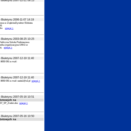
 Biuletynu 2007-12-21 09:13
 Biuletynu 2006-11-07 14:19
owa w ZrębinieDyrektor Elżbieta
-91
ta.fm
więcej >
 Biuletynu 2003-08-25 10:25
ubliczna Szkoła Podstawowa
stka organizacyjna UMiG w
woj.
więcej >
 Biuletynu 2007-12-19 11:40
) 8650 091 e-mail:
 Biuletynu 2007-12-19 11:40
5) 8650 091 e-mail: eada1@o2.pl
więcej >
 Biuletynu 2007-05-16 10:51
żetowych na
007_SP_Zrebin.doc
więcej >
 Biuletynu 2007-05-16 10:50
żetowych na