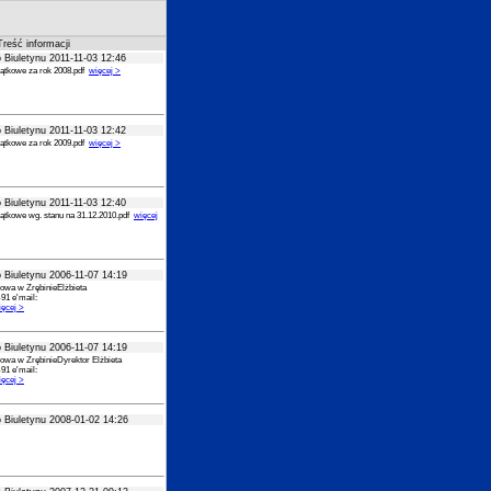
Treść informacji
 Biuletynu 2011-11-03 12:46
ątkowe za rok 2008.pdf
więcej >
 Biuletynu 2011-11-03 12:42
ątkowe za rok 2009.pdf
więcej >
 Biuletynu 2011-11-03 12:40
tkowe wg. stanu na 31.12.2010.pdf
więcej
 Biuletynu 2006-11-07 14:19
owa w ZrębinieElżbieta
91 e'mail:
ięcej >
 Biuletynu 2006-11-07 14:19
owa w ZrębinieDyrektor Elżbieta
91 e'mail:
ięcej >
 Biuletynu 2008-01-02 14:26