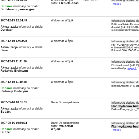
2007-12-21 09:13:36
Waldemar Wójcik
2007-09-01
Informację dodano do
autor:
Elżbieta Adaś
więcej >
Dodanie
informacji do działu:
Struktura organizacyjna
2007-12-19 12:04:48
Waldemar Wójcik
Informację dodano do
Publiczna Szkoła Podstaw
Aktualizacja
informacji w dziale:
Adaś tel: (+48 15) 865-00
Dyrektor
e-mail:pspzrebin@pocz
2007-12-19 12:03:28
Waldemar Wójcik
Informację dodano do
PSP w Zrębinie NAZWA P
Aktualizacja
informacji w dziale:
w Zrębinie RODZAJ jedno
Dane
Połańcu LOKALIZACJA 
2007-12-19 11:41:30
Waldemar Wójcik
Informację dodano do
Elżbieta Adaś tel. (+48 15
Aktualizacja
informacji w dziale:
eadas1@o2.pl
więcej >
Redakcja Biuletynu
2007-12-19 11:40:38
Waldemar Wójcik
Informację dodano do
Elżbieta Adaś tel. (+48 1
Dodanie
informacji do działu:
Redakcja Biuletynu
2007-05-16 10:51:31
Dane Do uzupełnienia
Informację dodano do
Plan wydatków bud
Aktualizacja
informacji w dziale:
Dodano Plan_wyd_bud_2
Budżet
2007-05-16 10:50:34
Dane Do uzupełnienia
Informację dodano do
autor:
Waldemar
Plan wydatków bud
Dodanie
informacji do działu:
Wójcik
więcej >
Budżet