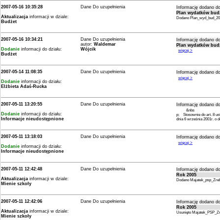
2007-05-16 10:35:28
Dane Do uzupełnienia
Informację dodano do
Plan wydatków bud
Aktualizacja
informacji w dziale:
Dodano Plan_wyd_bud_2
Budżet
2007-05-16 10:34:21
Dane Do uzupełnienia
Informację dodano do
autor:
Waldemar
Plan wydatków bud
Dodanie
informacji do działu:
Wójcik
więcej >
Budżet
2007-05-14 11:08:35
Dane Do uzupełnienia
Informację dodano do
więcej >
Dodanie
informacji do działu:
Elżbieta Adaś-Rucka
2007-05-11 13:20:55
Dane Do uzupełnienia
Informację dodano do
&nbs
Dodanie
informacji do działu:
p; Stosownie do art. 8 ust
Informacje nieudostępnione
dnia 6 września 2001r. o 
2007-05-11 13:18:03
Dane Do uzupełnienia
Informację dodano do
więcej >
Dodanie
informacji do działu:
Informacje nieudostępnione
2007-05-11 12:42:48
Dane Do uzupełnienia
Informację dodano do
Rok 2005
Aktualizacja
informacji w dziale:
Dodano Majatek_psp_Zre
Mienie szkoły
2007-05-11 12:42:06
Dane Do uzupełnienia
Informację dodano do
Rok 2005
Aktualizacja
informacji w dziale:
Usunięto Majatek_PSP_Z
Mienie szkoły