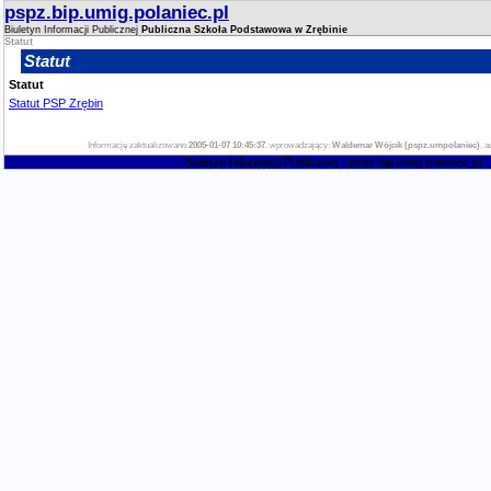
pspz.bip.umig.polaniec.pl
Biuletyn Informacji Publicznej
Publiczna Szkoła Podstawowa w Zrębinie
Statut
Statut
Statut
Statut PSP Zrębin
Informację zaktualizowano
2005-01-07 10:45:37
, wprowadzający:
Waldemar Wójcik (pspz.umpolaniec)
, a
Biuletyn Informacji Publicznej - pspz.bip.umig.polaniec.pl