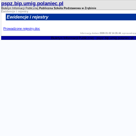
pspz.bip.umig.polaniec.pl
Biuletyn Informacji Publicznej
Publiczna Szkoła Podstawowa w Zrębinie
Ewidencje i rejestry
Ewidencje i rejestry
Prowadzone rejestry.doc
Informację dodano
2008-01-02 14:26:44
, wprowadzają
Biuletyn Informacji Publicznej - pspz.bip.umig.polaniec.pl